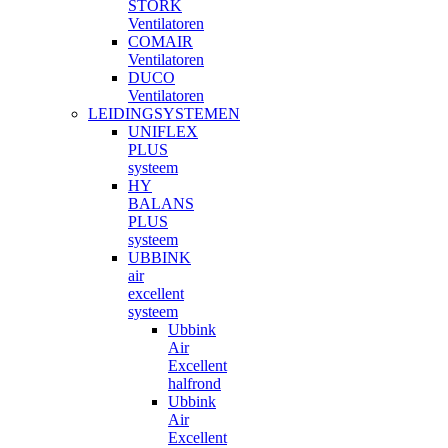
STORK
Ventilatoren
COMAIR
Ventilatoren
DUCO
Ventilatoren
LEIDINGSYSTEMEN
UNIFLEX
PLUS
systeem
HY
BALANS
PLUS
systeem
UBBINK
air
excellent
systeem
Ubbink
Air
Excellent
halfrond
Ubbink
Air
Excellent