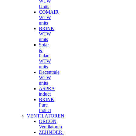
WTW
Units
COMAIR
WTW
units
BRINK
WTW
units
Solar
&
Palau
WTW
units
Decentrale
WTW
units
ASPRA
induct
BRINK
Pure
Induct
VENTILATOREN
ORCON
Ventilatoren
ZEHNDER-