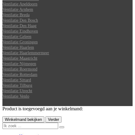
Ventilatie Apeldoorn
Ventilatie Arnhem
Ventilatie Breda
Ventilatie Den Bosch
Ventilatie Den Haag
Ventilatie Eindhoven
Ventilatie Geleen
Ventilatie Groningen
Ventilatie Haarlem
Ventilatie Haarlemmermeer
Ventilatie Maastricht
Ventilatie Nijmegen
Ventilatie Roermond
Ventilatie Rotterdam
Ventilatie Sittard
Ventilatie Tilburg
Ventilatie Utrecht
Ventilatie Venlo
Product is toegevoegd aan je winkelmand:
Winkelmand bekijken
Verder