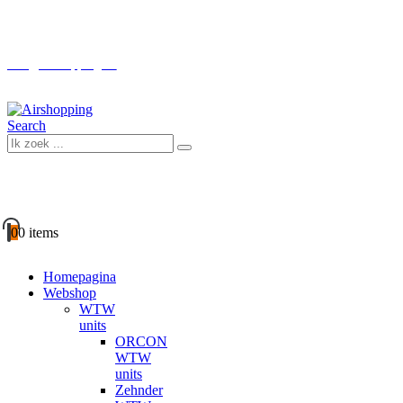
Boven € 100 GRATIS verzending (NL)
info@airshopping.eu
Search
0
0 items
Homepagina
Webshop
WTW
units
ORCON
WTW
units
Zehnder