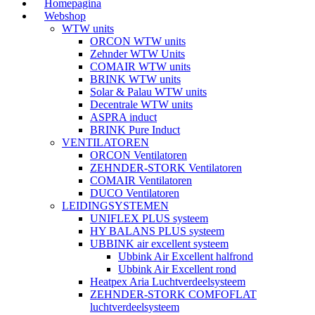
Homepagina
Webshop
WTW units
ORCON WTW units
Zehnder WTW Units
COMAIR WTW units
BRINK WTW units
Solar & Palau WTW units
Decentrale WTW units
ASPRA induct
BRINK Pure Induct
VENTILATOREN
ORCON Ventilatoren
ZEHNDER-STORK Ventilatoren
COMAIR Ventilatoren
DUCO Ventilatoren
LEIDINGSYSTEMEN
UNIFLEX PLUS systeem
HY BALANS PLUS systeem
UBBINK air excellent systeem
Ubbink Air Excellent halfrond
Ubbink Air Excellent rond
Heatpex Aria Luchtverdeelsysteem
ZEHNDER-STORK COMFOFLAT
luchtverdeelsysteem