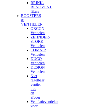
BRINK-
RENOVENT
filters
ROOSTERS
&
VENTIELEN
ORCON
Ventielen
ZEHNDER-
STORK
Ventielen
COMAIR
Ventielen
DUCO
Ventielen
DESIGN
Ventielen
Niet
regelbaar
ventiel
toe-
en
afvoer
Ventilatieventielen
voor