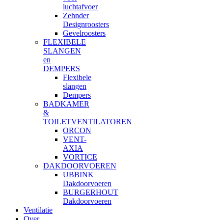
luchtafvoer
Zehnder
Designroosters
Gevelroosters
FLEXIBELE
SLANGEN
en
DEMPERS
Flexibele
slangen
Dempers
BADKAMER
&
TOILETVENTILATOREN
ORCON
VENT-
AXIA
VORTICE
DAKDOORVOEREN
UBBINK
Dakdoorvoeren
BURGERHOUT
Dakdoorvoeren
Ventilatie
Over