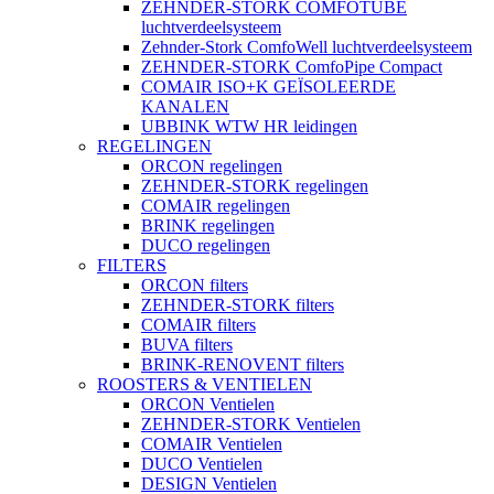
ZEHNDER-STORK COMFOTUBE
luchtverdeelsysteem
Zehnder-Stork ComfoWell luchtverdeelsysteem
ZEHNDER-STORK ComfoPipe Compact
COMAIR ISO+K GEÏSOLEERDE
KANALEN
UBBINK WTW HR leidingen
REGELINGEN
ORCON regelingen
ZEHNDER-STORK regelingen
COMAIR regelingen
BRINK regelingen
DUCO regelingen
FILTERS
ORCON filters
ZEHNDER-STORK filters
COMAIR filters
BUVA filters
BRINK-RENOVENT filters
ROOSTERS & VENTIELEN
ORCON Ventielen
ZEHNDER-STORK Ventielen
COMAIR Ventielen
DUCO Ventielen
DESIGN Ventielen