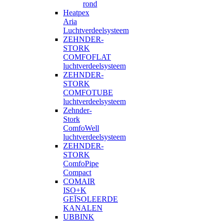
rond
Heatpex
Aria
Luchtverdeelsysteem
ZEHNDER-
STORK
COMFOFLAT
luchtverdeelsysteem
ZEHNDER-
STORK
COMFOTUBE
luchtverdeelsysteem
Zehnder-
Stork
ComfoWell
luchtverdeelsysteem
ZEHNDER-
STORK
ComfoPipe
Compact
COMAIR
ISO+K
GEÏSOLEERDE
KANALEN
UBBINK