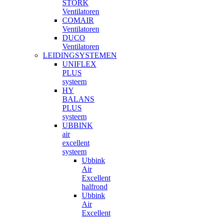
STORK
Ventilatoren
COMAIR
Ventilatoren
DUCO
Ventilatoren
LEIDINGSYSTEMEN
UNIFLEX
PLUS
systeem
HY
BALANS
PLUS
systeem
UBBINK
air
excellent
systeem
Ubbink
Air
Excellent
halfrond
Ubbink
Air
Excellent