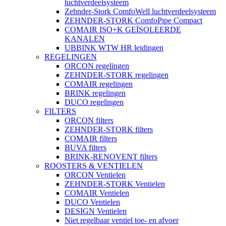
luchtverdeelsysteem
Zehnder-Stork ComfoWell luchtverdeelsysteem
ZEHNDER-STORK ComfoPipe Compact
COMAIR ISO+K GEÏSOLEERDE
KANALEN
UBBINK WTW HR leidingen
REGELINGEN
ORCON regelingen
ZEHNDER-STORK regelingen
COMAIR regelingen
BRINK regelingen
DUCO regelingen
FILTERS
ORCON filters
ZEHNDER-STORK filters
COMAIR filters
BUVA filters
BRINK-RENOVENT filters
ROOSTERS & VENTIELEN
ORCON Ventielen
ZEHNDER-STORK Ventielen
COMAIR Ventielen
DUCO Ventielen
DESIGN Ventielen
Niet regelbaar ventiel toe- en afvoer