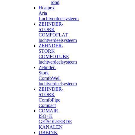
rond
Heatpex
Aria
Luchtverdeelsysteem
ZEHNDER-
STORK
COMFOFLAT
luchtverdeelsysteem
ZEHNDER-
STORK
COMFOTUBE
luchtverdeelsysteem
Zehnder-
Stork
ComfoWell
luchtverdeelsysteem
ZEHNDER-
STORK
ComfoPipe
Compact
COMAIR
ISO+K
GEÏSOLEERDE
KANALEN
UBBINK