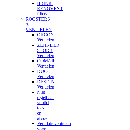
BRINK-
RENOVENT
filters
ROOSTERS
&
VENTIELEN
ORCON
Ventielen
ZEHNDER-
STORK
Ventielen
COMAIR
Ventielen
DUCO
Ventielen
DESIGN
Ventielen
Niet
regelbaar
ventiel
toe-
en
afvoer
Ventilatieventielen
voor