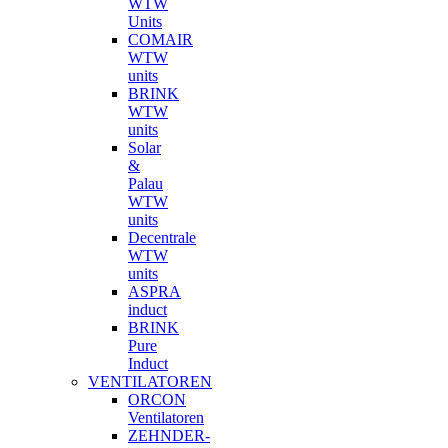
WTW
Units
COMAIR
WTW
units
BRINK
WTW
units
Solar
&
Palau
WTW
units
Decentrale
WTW
units
ASPRA
induct
BRINK
Pure
Induct
VENTILATOREN
ORCON
Ventilatoren
ZEHNDER-