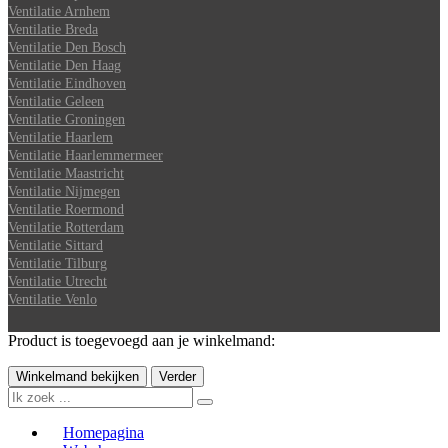
Ventilatie Arnhem
Ventilatie Breda
Ventilatie Den Bosch
Ventilatie Den Haag
Ventilatie Eindhoven
Ventilatie Geleen
Ventilatie Groningen
Ventilatie Haarlem
Ventilatie Haarlemmermeer
Ventilatie Maastricht
Ventilatie Nijmegen
Ventilatie Roermond
Ventilatie Rotterdam
Ventilatie Sittard
Ventilatie Tilburg
Ventilatie Utrecht
Ventilatie Venlo
Product is toegevoegd aan je winkelmand:
Winkelmand bekijken
Verder
Homepagina