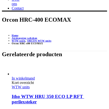
ons
Contact
Orcon HRC-400 ECOMAX
Home
Airshopping webshop
WTW units
,
ORCON WTW units
Orcon HRC-400 ECOMAX
Gerelateerde producten
In winkelmand
Kort overzicht
WTW units
Itho WTW HRU 350 ECO LP RFT 
perilexsteker