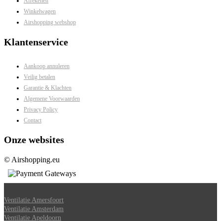
Afrekenen
Winkelwagen
Airshopping webshop
Klantenservice
Aankoop annuleren
Veilig betalen
Garantie & Klachten
Algemene Voorwaarden
Privacy Policy
Contact
Onze websites
© Airshopping.eu
Ventilatie Amersfoort
Ventilatie Amsterdam
Ventilatie Apeldoorn