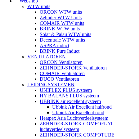
Webshop
WTW units
ORCON WTW units
Zehnder WTW Units
COMAIR WTW units
BRINK WTW units
Solar & Palau WTW units
Decentrale WTW units
ASPRA induct
BRINK Pure Induct
VENTILATOREN
ORCON Ventilatoren
ZEHNDER-STORK Ventilatoren
COMAIR Ventilatoren
DUCO Ventilatoren
LEIDINGSYSTEMEN
UNIFLEX PLUS systeem
HY BALANS PLUS systeem
UBBINK air excellent systeem
Ubbink Air Excellent halfrond
Ubbink Air Excellent rond
Heatpex Aria Luchtverdeelsysteem
ZEHNDER-STORK COMFOFLAT
luchtverdeelsysteem
ZEHNDER-STORK COMFOTUBE