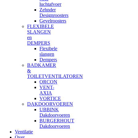
luchtafvoer
Zehnder
Designroosters
Gevelroosters
FLEXIBELE
SLANGEN
en
DEMPERS
Flexibele
slangen
Dempers
BADKAMER
&
TOILETVENTILATOREN
ORCON
VENT-
AXIA
VORTICE
DAKDOORVOEREN
UBBINK
Dakdoorvoeren
BURGERHOUT
Dakdoorvoeren
Ventilatie
Over