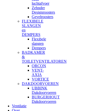
luchtafvoer
Zehnder
Designroosters
Gevelroosters
FLEXIBELE
SLANGEN
en
DEMPERS
Flexibele
slangen
Dempers
BADKAMER
&
TOILETVENTILATOREN
ORCON
VENT-
AXIA
VORTICE
DAKDOORVOEREN
UBBINK
Dakdoorvoeren
BURGERHOUT
Dakdoorvoeren
Ventilatie
Over