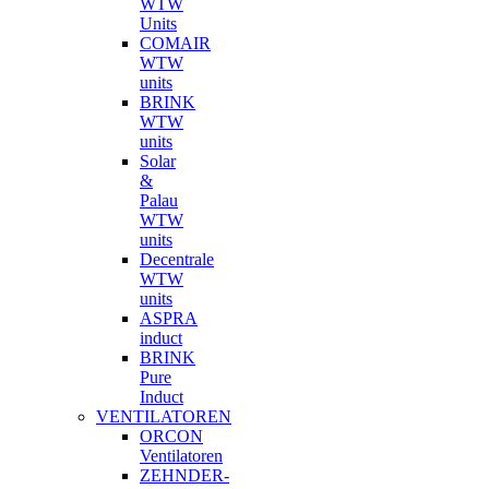
WTW
Units
COMAIR
WTW
units
BRINK
WTW
units
Solar
&
Palau
WTW
units
Decentrale
WTW
units
ASPRA
induct
BRINK
Pure
Induct
VENTILATOREN
ORCON
Ventilatoren
ZEHNDER-