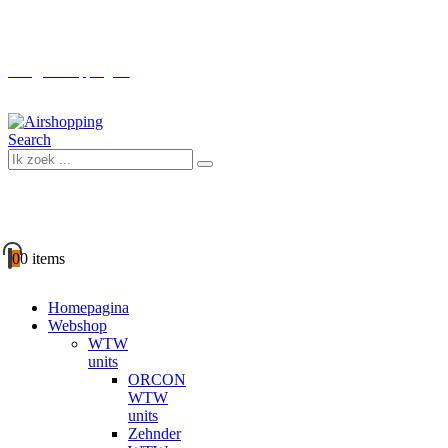
Boven € 100 GRATIS verzending (NL)
info@airshopping.eu
Search
0
0 items
Homepagina
Webshop
WTW
units
ORCON
WTW
units
Zehnder