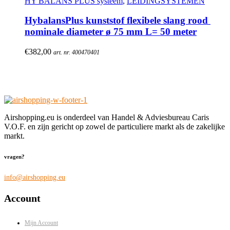
HY BALANS PLUS systeem
,
LEIDINGSYSTEMEN
HybalansPlus kunststof flexibele slang rood 
nominale diameter ø 75 mm L= 50 meter
€
382,00
art. nr. 400470401
Airshopping.eu is onderdeel van Handel & Adviesbureau Caris
V.O.F. en zijn gericht op zowel de particuliere markt als de zakelijke
markt.
vragen?
info@airshopping.eu
Account
Mijn Account