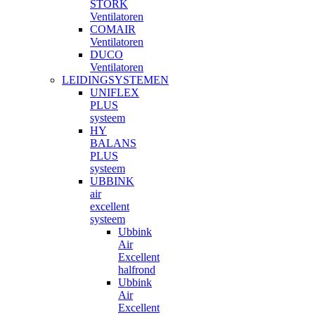
STORK
Ventilatoren
COMAIR
Ventilatoren
DUCO
Ventilatoren
LEIDINGSYSTEMEN
UNIFLEX
PLUS
systeem
HY
BALANS
PLUS
systeem
UBBINK
air
excellent
systeem
Ubbink
Air
Excellent
halfrond
Ubbink
Air
Excellent