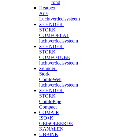
rond
Heatpex
Aria
Luchtverdeelsysteem
ZEHNDER-
STORK
COMFOFLAT
luchtverdeelsysteem
ZEHNDER-
STORK
COMFOTUBE
luchtverdeelsysteem
Zehnder-
Stork
ComfoWell
luchtverdeelsysteem
ZEHNDER-
STORK
ComfoPipe
Compact
COMAIR
ISO+K
GEÏSOLEERDE
KANALEN
UBBINK