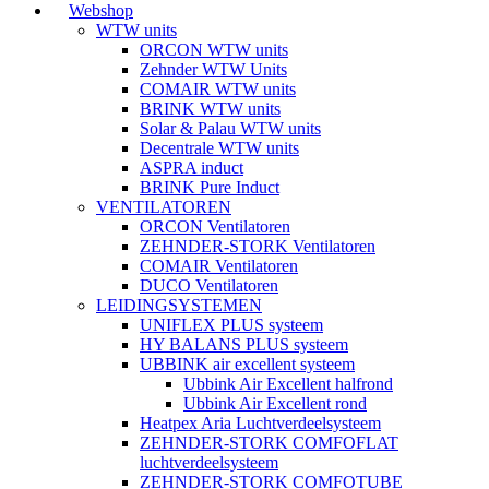
Webshop
WTW units
ORCON WTW units
Zehnder WTW Units
COMAIR WTW units
BRINK WTW units
Solar & Palau WTW units
Decentrale WTW units
ASPRA induct
BRINK Pure Induct
VENTILATOREN
ORCON Ventilatoren
ZEHNDER-STORK Ventilatoren
COMAIR Ventilatoren
DUCO Ventilatoren
LEIDINGSYSTEMEN
UNIFLEX PLUS systeem
HY BALANS PLUS systeem
UBBINK air excellent systeem
Ubbink Air Excellent halfrond
Ubbink Air Excellent rond
Heatpex Aria Luchtverdeelsysteem
ZEHNDER-STORK COMFOFLAT
luchtverdeelsysteem
ZEHNDER-STORK COMFOTUBE