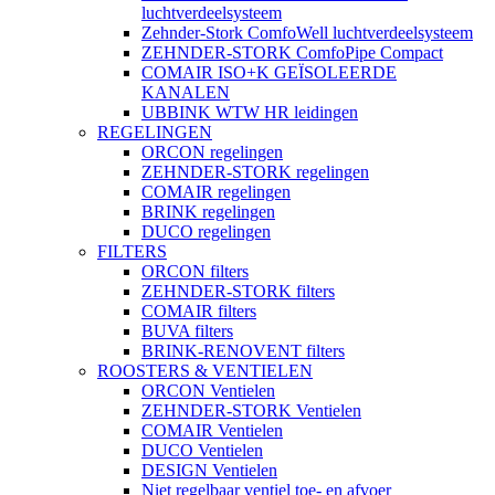
luchtverdeelsysteem
Zehnder-Stork ComfoWell luchtverdeelsysteem
ZEHNDER-STORK ComfoPipe Compact
COMAIR ISO+K GEÏSOLEERDE
KANALEN
UBBINK WTW HR leidingen
REGELINGEN
ORCON regelingen
ZEHNDER-STORK regelingen
COMAIR regelingen
BRINK regelingen
DUCO regelingen
FILTERS
ORCON filters
ZEHNDER-STORK filters
COMAIR filters
BUVA filters
BRINK-RENOVENT filters
ROOSTERS & VENTIELEN
ORCON Ventielen
ZEHNDER-STORK Ventielen
COMAIR Ventielen
DUCO Ventielen
DESIGN Ventielen
Niet regelbaar ventiel toe- en afvoer