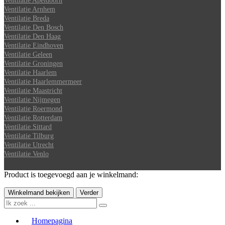
Ventilatie Apeldoorn
Ventilatie Arnhem
Ventilatie Breda
Ventilatie Den Bosch
Ventilatie Den Haag
Ventilatie Eindhoven
Ventilatie Geleen
Ventilatie Groningen
Ventilatie Haarlem
Ventilatie Haarlemmermeer
Ventilatie Maastricht
Ventilatie Nijmegen
Ventilatie Roermond
Ventilatie Rotterdam
Ventilatie Sittard
Ventilatie Tilburg
Ventilatie Utrecht
Ventilatie Venlo
Product is toegevoegd aan je winkelmand:
Winkelmand bekijken
Verder
Homepagina