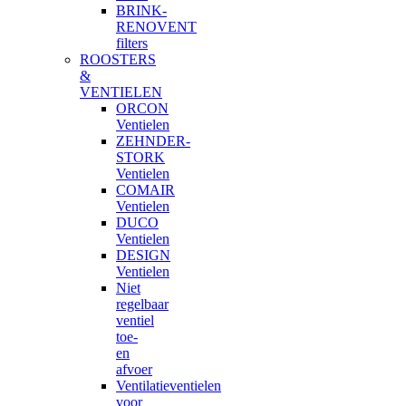
BRINK-
RENOVENT
filters
ROOSTERS
&
VENTIELEN
ORCON
Ventielen
ZEHNDER-
STORK
Ventielen
COMAIR
Ventielen
DUCO
Ventielen
DESIGN
Ventielen
Niet
regelbaar
ventiel
toe-
en
afvoer
Ventilatieventielen
voor