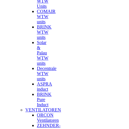
WTW
Units
COMAIR
WTW
units
BRINK
WTW
units
Solar
&
Palau
WTW
units
Decentrale
WTW
units
ASPRA
induct
BRINK
Pure
Induct
VENTILATOREN
ORCON
Ventilatoren
ZEHNDER-