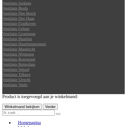
Ventilatie Arnhem
Ventilatie Breda
Ventilatie Den Bosch
Ventilatie Den Haag
Ventilatie Eindhoven
Ventilatie Geleen
Ventilatie Groningen
Ventilatie Haarlem
Ventilatie Haarlemmermeer
Ventilatie Maastricht
Ventilatie Nijmegen
Ventilatie Roermond
Ventilatie Rotterdam
Ventilatie Sittard
Ventilatie Tilburg
Ventilatie Utrecht
Ventilatie Venlo
Product is toegevoegd aan je winkelmand:
Winkelmand bekijken
Verder
Homepagina