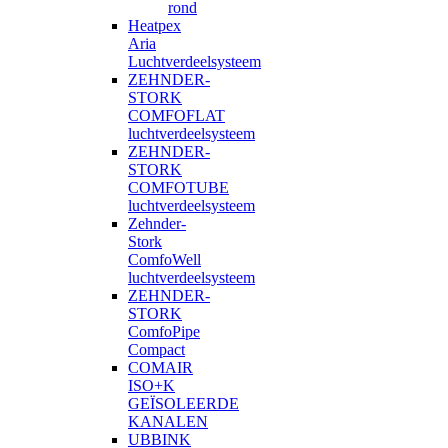
rond
Heatpex
Aria
Luchtverdeelsysteem
ZEHNDER-
STORK
COMFOFLAT
luchtverdeelsysteem
ZEHNDER-
STORK
COMFOTUBE
luchtverdeelsysteem
Zehnder-
Stork
ComfoWell
luchtverdeelsysteem
ZEHNDER-
STORK
ComfoPipe
Compact
COMAIR
ISO+K
GEÏSOLEERDE
KANALEN
UBBINK