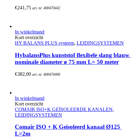
€
241,75
art. nr. 400470442
In winkelmand
Kort overzicht
HY BALANS PLUS systeem
,
LEIDINGSYSTEMEN
HybalansPlus kunststof flexibele slang blauw 
nominale diameter ø 75 mm L= 50 meter
€
382,00
art. nr. 400470400
In winkelmand
Kort overzicht
COMAIR ISO+K GEÏSOLEERDE KANALEN
,
LEIDINGSYSTEMEN
Comair ISO + K Geisoleerd kanaal Ø125 
L=2m