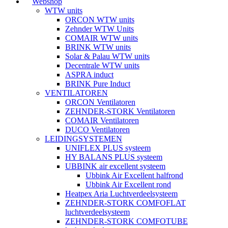
Webshop
WTW units
ORCON WTW units
Zehnder WTW Units
COMAIR WTW units
BRINK WTW units
Solar & Palau WTW units
Decentrale WTW units
ASPRA induct
BRINK Pure Induct
VENTILATOREN
ORCON Ventilatoren
ZEHNDER-STORK Ventilatoren
COMAIR Ventilatoren
DUCO Ventilatoren
LEIDINGSYSTEMEN
UNIFLEX PLUS systeem
HY BALANS PLUS systeem
UBBINK air excellent systeem
Ubbink Air Excellent halfrond
Ubbink Air Excellent rond
Heatpex Aria Luchtverdeelsysteem
ZEHNDER-STORK COMFOFLAT
luchtverdeelsysteem
ZEHNDER-STORK COMFOTUBE