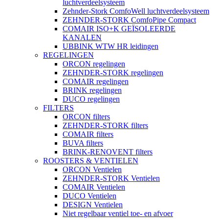
luchtverdeelsysteem
Zehnder-Stork ComfoWell luchtverdeelsysteem
ZEHNDER-STORK ComfoPipe Compact
COMAIR ISO+K GEÏSOLEERDE
KANALEN
UBBINK WTW HR leidingen
REGELINGEN
ORCON regelingen
ZEHNDER-STORK regelingen
COMAIR regelingen
BRINK regelingen
DUCO regelingen
FILTERS
ORCON filters
ZEHNDER-STORK filters
COMAIR filters
BUVA filters
BRINK-RENOVENT filters
ROOSTERS & VENTIELEN
ORCON Ventielen
ZEHNDER-STORK Ventielen
COMAIR Ventielen
DUCO Ventielen
DESIGN Ventielen
Niet regelbaar ventiel toe- en afvoer