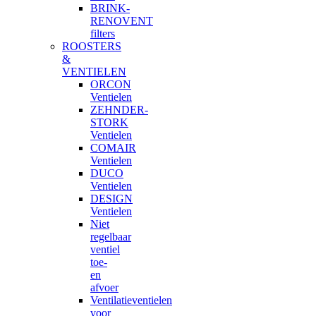
BRINK-
RENOVENT
filters
ROOSTERS
&
VENTIELEN
ORCON
Ventielen
ZEHNDER-
STORK
Ventielen
COMAIR
Ventielen
DUCO
Ventielen
DESIGN
Ventielen
Niet
regelbaar
ventiel
toe-
en
afvoer
Ventilatieventielen
voor