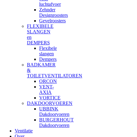
luchtafvoer
Zehnder
Designroosters
Gevelroosters
FLEXIBELE
SLANGEN
en
DEMPERS
Flexibele
slangen
Dempers
BADKAMER
&
TOILETVENTILATOREN
ORCON
VENT-
AXIA
VORTICE
DAKDOORVOEREN
UBBINK
Dakdoorvoeren
BURGERHOUT
Dakdoorvoeren
Ventilatie
Over