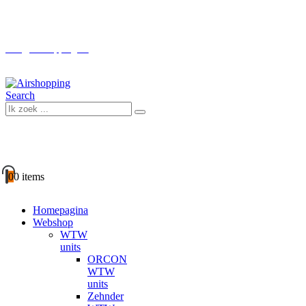
Boven € 100 GRATIS verzending (NL)
info@airshopping.eu
Search
0
0 items
Homepagina
Webshop
WTW
units
ORCON
WTW
units
Zehnder