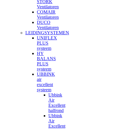
STORK
Ventilatoren
COMAIR
Ventilatoren
DUCO
Ventilatoren
LEIDINGSYSTEMEN
UNIFLEX
PLUS
systeem
HY
BALANS
PLUS
systeem
UBBINK
air
excellent
systeem
Ubbink
Air
Excellent
halfrond
Ubbink
Air
Excellent