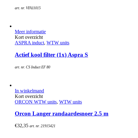
art. nr. VFA11015
Meer informatie
Kort overzicht
ASPRA induct
,
WTW units
Actief kool filter (1x) Aspra S
art. nr. CS Induct EF 80
In winkelmand
Kort overzicht
ORCON WTW units
,
WTW units
Orcon Langer randaardesnoer 2.5 m
€
32,35
art. nr. 21915421