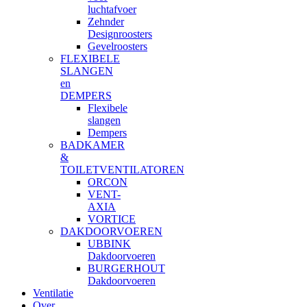
luchtafvoer
Zehnder
Designroosters
Gevelroosters
FLEXIBELE
SLANGEN
en
DEMPERS
Flexibele
slangen
Dempers
BADKAMER
&
TOILETVENTILATOREN
ORCON
VENT-
AXIA
VORTICE
DAKDOORVOEREN
UBBINK
Dakdoorvoeren
BURGERHOUT
Dakdoorvoeren
Ventilatie
Over