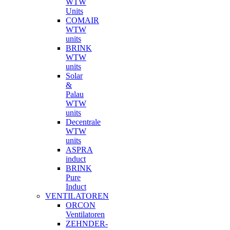
WTW
Units
COMAIR
WTW
units
BRINK
WTW
units
Solar
&
Palau
WTW
units
Decentrale
WTW
units
ASPRA
induct
BRINK
Pure
Induct
VENTILATOREN
ORCON
Ventilatoren
ZEHNDER-