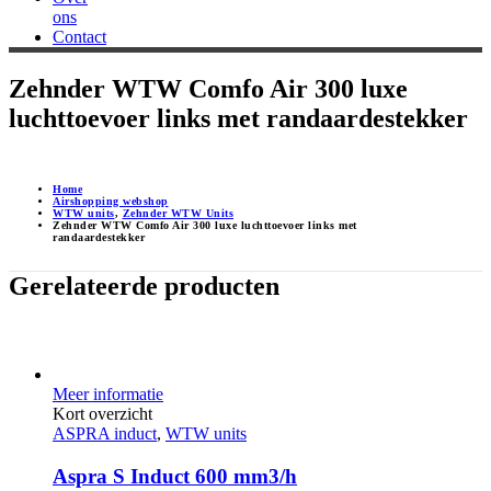
ons
Contact
Zehnder WTW Comfo Air 300 luxe
luchttoevoer links met randaardestekker
Home
Airshopping webshop
WTW units
,
Zehnder WTW Units
Zehnder WTW Comfo Air 300 luxe luchttoevoer links met
randaardestekker
Gerelateerde producten
Meer informatie
Kort overzicht
ASPRA induct
,
WTW units
Aspra S Induct 600 mm3/h