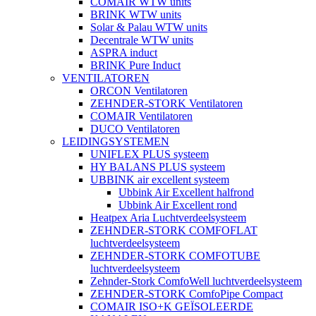
COMAIR WTW units
BRINK WTW units
Solar & Palau WTW units
Decentrale WTW units
ASPRA induct
BRINK Pure Induct
VENTILATOREN
ORCON Ventilatoren
ZEHNDER-STORK Ventilatoren
COMAIR Ventilatoren
DUCO Ventilatoren
LEIDINGSYSTEMEN
UNIFLEX PLUS systeem
HY BALANS PLUS systeem
UBBINK air excellent systeem
Ubbink Air Excellent halfrond
Ubbink Air Excellent rond
Heatpex Aria Luchtverdeelsysteem
ZEHNDER-STORK COMFOFLAT
luchtverdeelsysteem
ZEHNDER-STORK COMFOTUBE
luchtverdeelsysteem
Zehnder-Stork ComfoWell luchtverdeelsysteem
ZEHNDER-STORK ComfoPipe Compact
COMAIR ISO+K GEÏSOLEERDE