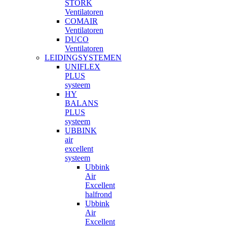
STORK
Ventilatoren
COMAIR
Ventilatoren
DUCO
Ventilatoren
LEIDINGSYSTEMEN
UNIFLEX
PLUS
systeem
HY
BALANS
PLUS
systeem
UBBINK
air
excellent
systeem
Ubbink
Air
Excellent
halfrond
Ubbink
Air
Excellent