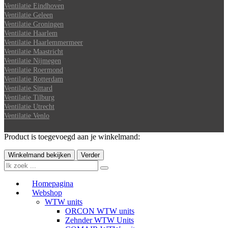
Ventilatie Eindhoven
Ventilatie Geleen
Ventilatie Groningen
Ventilatie Haarlem
Ventilatie Haarlemmermeer
Ventilatie Maastricht
Ventilatie Nijmegen
Ventilatie Roermond
Ventilatie Rotterdam
Ventilatie Sittard
Ventilatie Tilburg
Ventilatie Utrecht
Ventilatie Venlo
Product is toegevoegd aan je winkelmand:
Winkelmand bekijken
Verder
Homepagina
Webshop
WTW units
ORCON WTW units
Zehnder WTW Units