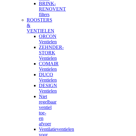
BRINK-
RENOVENT
filters
ROOSTERS
&
VENTIELEN
ORCON
Ventielen
ZEHNDER-
STORK
Ventielen
COMAIR
Ventielen
DUCO
Ventielen
DESIGN
Ventielen
Niet
regelbaar
ventiel
toe-
en
afvoer
Ventilatieventielen
voor