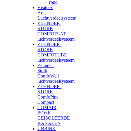
rond
Heatpex
Aria
Luchtverdeelsysteem
ZEHNDER-
STORK
COMFOFLAT
luchtverdeelsysteem
ZEHNDER-
STORK
COMFOTUBE
luchtverdeelsysteem
Zehnder-
Stork
ComfoWell
luchtverdeelsysteem
ZEHNDER-
STORK
ComfoPipe
Compact
COMAIR
ISO+K
GEÏSOLEERDE
KANALEN
UBBINK