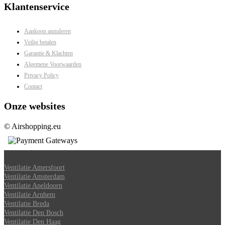
Klantenservice
Aankoop annuleren
Veilig betalen
Garantie & Klachten
Algemene Voorwaarden
Privacy Policy
Contact
Onze websites
© Airshopping.eu
Ventilatie Amersfoort
Ventilatie Amsterdam
Ventilatie Apeldoorn
Ventilatie Arnhem
Ventilatie Breda
Ventilatie Den Bosch
Ventilatie Den Haag